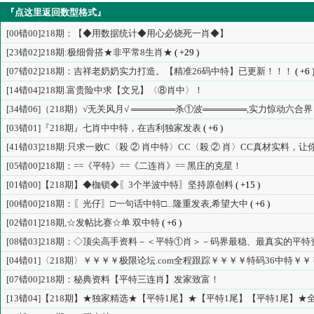
『点这里返回数型格式』
[00错00]218期：【◆用数据统计◆用心必烧死一肖◆】
[23错02]218期:极细骨搭★非平常8生肖★
( +29 )
[07错02]218期：吉祥老奶奶实力打造。【精准26码中特】已更新！！！
( +6 
[14错04]218期.富贵险中求【文兄】〈⑧肖中〉！
[34错06]（218期）√无关风月√ ═══════杀①波═══════,实力惊动六
[03错01]『218期』七肖中中特，在吉利独家发表
( +6 )
[41错03]218期:只求一败C〈殺 ② 肖中特〉CC〈殺 ② 肖〉CC真材实料
[05错00]218期：==《平特》==《二连肖》== 黑庄的克星！
[01错00]【218期】◆枷锁◆〖3个半波中特〗坚持原创料
( +15 )
[00错00]218期：〖光仔〗□一句话中特□...隆重发表,希望大中
( +6 )
[02错01]218期,☆发帖比赛☆单 双中特
( +6 )
[08错03]218期：◇顶尖高手资料－＜平特①肖＞－码界最稳、最真实的平特
[04错01]〈218期〉￥￥￥￥极限论坛.com全程跟踪￥￥￥￥特码36中特￥
[07错00]218期：秘典资料【平特三连肖】发家致富！
[13错04]【218期】★独家精选★【平特1尾】★【平特1尾】【平特1尾】